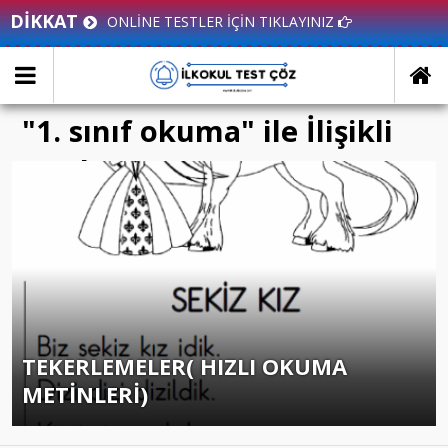
DİKKAT
ONLİNE TESTLER İÇİN TIKLAYINIZ
"1. sınıf okuma" ile İlişikli
yazılar
TEKERLEMELER( HIZLI OKUMA
METİNLERİ)