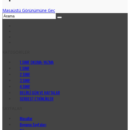
Masaüstü Görünümüne Geç
KATEGORİLER
1.SINIF OKUMA-YAZMA
1.SINIF
2.SINIF
3.SINIF
4.SINIF
BELİRLİ GÜN VE HAFTALAR
SERBEST ETKİNLİKLER
SAYFALAR
Masallar
Boyama Sayfaları