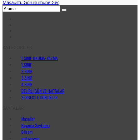
Masaüstü Görünümüne Geç
KATEGORİLER
1.SINIF OKUMA-YAZMA
1.SINIF
2.SINIF
3.SINIF
4.SINIF
BELİRLİ GÜN VE HAFTALAR
SERBEST ETKİNLİKLER
SAYFALAR
Masallar
Boyama Sayfaları
Bilsem
motivasyon