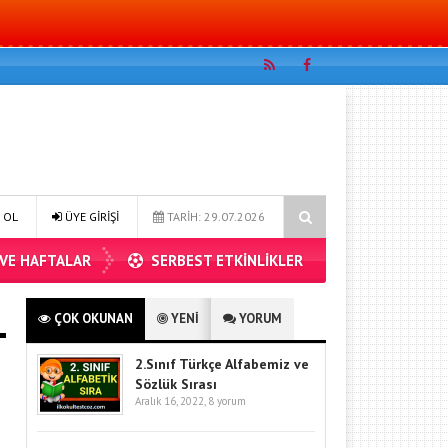
roblemleri 2
4.sınıf matematik bölme işlemi problemler 1
 OL
ÜYE GİRİŞİ
TARİH: 29.07.2026
 VE HAFTALAR
SERBEST ETKİNLİKLER
ÇOK OKUNAN
YENİ
YORUM
2.Sınıf Türkçe Alfabemiz ve
Sözlük Sırası
Aralık 16, 2022,
8 yorum