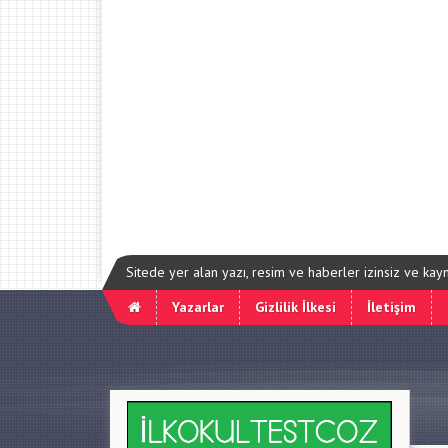
Sitede yer alan yazı, resim ve haberler izinsiz ve ka
Yazarlar
Gizlilik İlkesi
İletişim