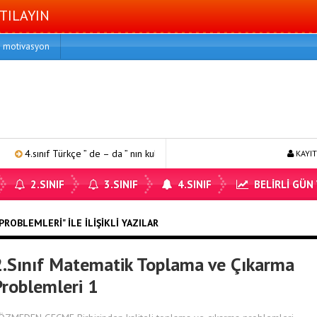
TILAYIN
motivasyon
4.sınıf Türkçe ” de – da ” nın kullanımı 1
4.sınıf matematik bölme p
KAYIT
2.SINIF
3.SINIF
4.SINIF
BELİRLİ GÜN
ROBLEMLERI" ILE İLIŞIKLI YAZILAR
2.Sınıf Matematik Toplama ve Çıkarma
Problemleri 1