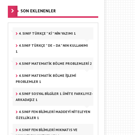
SON EKLENENLER
4. SINIF TÜRKÇE ” KI ” NIN YAZIMI 1
4.SINIF TÜRKÇE ” DE – DA ” NIN KULLANIMI
1
4.SINIF MATEMATIK BÖLME PROBLEMLERI 2
4.SINIF MATEMATIK BÖLME IŞLEMI
PROBLEMLER 1
4.SINIF SOSYAL BILGILER 1.ÜNITE FARKLIYIZ-
ARKADAŞIZ 1
4.SINIF FEN BILIMLERI MADDEYI NITELEYEN
ÖZELLIKLER 1
4.SINIF FEN BILIMLERI MIKNATIS VE