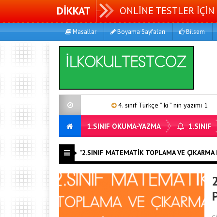
DİKKAT
ONLİNE TESTLER İÇİN 
Masallar
Boyama Sayfaları
Bilsem
4. sınıf Türkçe ” ki ” nin yazımı 1
1.SINIF OKUMA-YAZMA
1.SINIF
"2.SINIF MATEMATIK TOPLAMA VE ÇIKARMA P