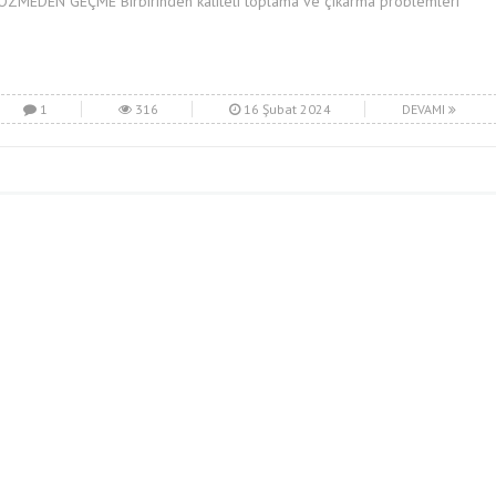
ÖZMEDEN GEÇME Birbirinden kaliteli toplama ve çıkarma problemleri
1
316
16 Şubat 2024
DEVAMI