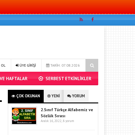
 problemleri 2
4.sınıf matematik bölme işlemi problemler 1
 OL
ÜYE GİRİŞİ
TARİH: 07.08.2026
 VE HAFTALAR
SERBEST ETKİNLİKLER
ÇOK OKUNAN
YENİ
YORUM
2.Sınıf Türkçe Alfabemiz ve
Sözlük Sırası
Aralık 16, 2022,
8 yorum