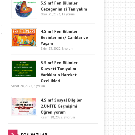
3.Sınıf Fen Bilimleri
Gezegenimizi Tanıyalım
Ocak 31, 2023,
13 yorum
4.Sınıf Fen Bilimleri
Besinlerimiz/ Canlılar ve
Yaşam
Ekim 23, 2022,
8 yorum
3.Sınıf Fen Bilimleri
Kuvveti Tanıyalım
Varlıkların Hareket
Özellikleri
Şubat 28, 2023,
8 yorum
4.Sınıf Sosyal Bilgiler
2.ÜNİTE Geçmişimi
Öğreniyorum
Kasım 18, 2022,
9 yorum
SON YAZILAR