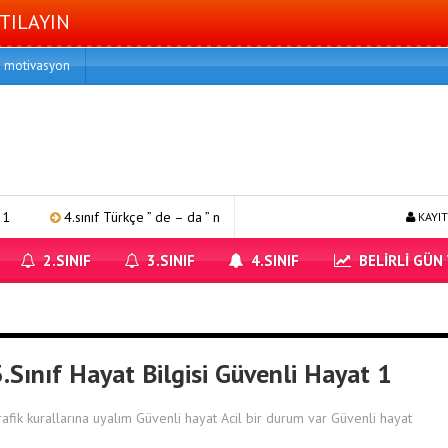
TILAYIN
motivasyon
4.sınıf Türkçe ” de – da ” nın kullanımı 1
4.sınıf matematik bölme
KAYIT
2.SINIF
3.SINIF
4.SINIF
BELİRLİ GÜN
.Sınıf Hayat Bilgisi Güvenli Hayat 1
rafik kurallarına uyalım Güvenli hayat Acil bir durum var Güvenli hayat