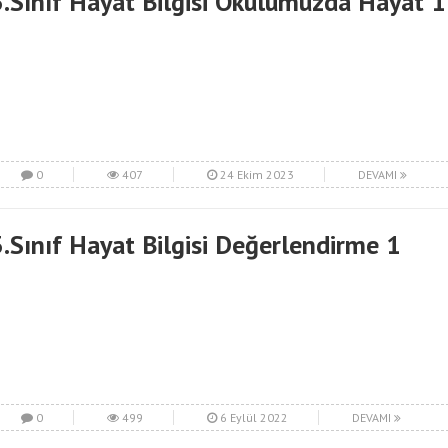
3.Sınıf Hayat Bilgisi Okulumuzda Hayat 1
0
407
24 Ekim 2023
DEVAMI
3.Sınıf Hayat Bilgisi Değerlendirme 1
0
499
6 Eylül 2022
DEVAMI