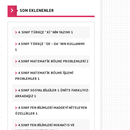
SON EKLENENLER
4. SINIF TÜRKÇE ” KI ” NIN YAZIMI 1
4.SINIF TÜRKÇE ” DE – DA ” NIN KULLANIMI
1
4.SINIF MATEMATIK BÖLME PROBLEMLERI 2
4.SINIF MATEMATIK BÖLME IŞLEMI
PROBLEMLER 1
4.SINIF SOSYAL BILGILER 1.ÜNITE FARKLIYIZ-
ARKADAŞIZ 1
4.SINIF FEN BILIMLERI MADDEYI NITELEYEN
ÖZELLIKLER 1
4.SINIF FEN BILIMLERI MIKNATIS VE