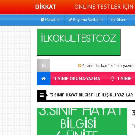
DİKKAT
ONLİNE TESTLER İÇİN 
Masallar
Boyama Sayfaları
Bilsem
4. sınıf Türkçe ” ki ” nin yazımı 1
1.SINIF OKUMA-YAZMA
1.SINIF
"3.SINIF HAYAT BILGISI" ILE İLIŞIKLI YAZILAR
3
T