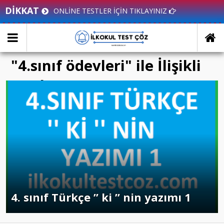
DİKKAT
ONLİNE TESTLER İÇİN TIKLAYINIZ
"4.sınıf ödevleri" ile İlişikli
yazılar
4. sınıf Türkçe ” ki ” nin yazımı 1