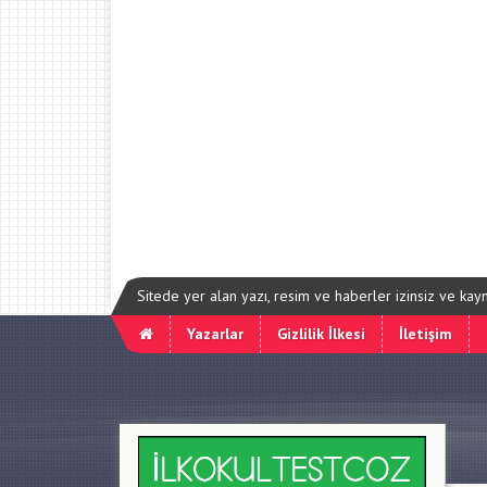
Sitede yer alan yazı, resim ve haberler izinsiz ve ka
Yazarlar
Gizlilik İlkesi
İletişim