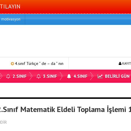
TILAYIN
motivasyon
4.sınıf Türkçe ” de – da ” nın kullanımı 1
4.sınıf matematik bölme 
KAYIT
2.SINIF
3.SINIF
4.SINIF
BELİRLİ GÜN
2.Sınıf Matematik Eldeli Toplama İşlemi 
NDİR