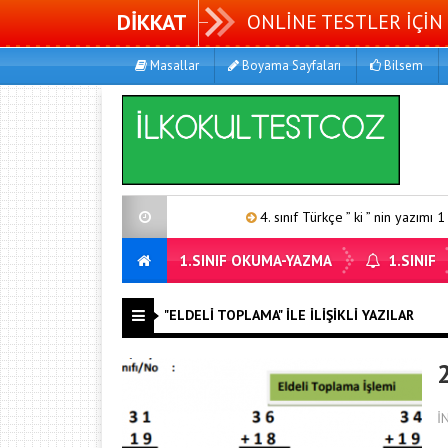
DİKKAT
ONLİNE TESTLER İÇİN 
Masallar
Boyama Sayfaları
Bilsem
4. sınıf Türkçe ” ki ” nin yazımı 1
1.SINIF OKUMA-YAZMA
1.SINIF
"ELDELI TOPLAMA" ILE İLIŞIKLI YAZILAR
İ