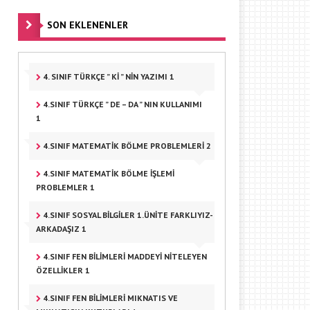
SON EKLENENLER
4. SINIF TÜRKÇE ” KI ” NIN YAZIMI 1
4.SINIF TÜRKÇE ” DE – DA ” NIN KULLANIMI
1
4.SINIF MATEMATIK BÖLME PROBLEMLERI 2
4.SINIF MATEMATIK BÖLME IŞLEMI
PROBLEMLER 1
4.SINIF SOSYAL BILGILER 1.ÜNITE FARKLIYIZ-
ARKADAŞIZ 1
4.SINIF FEN BILIMLERI MADDEYI NITELEYEN
ÖZELLIKLER 1
4.SINIF FEN BILIMLERI MIKNATIS VE