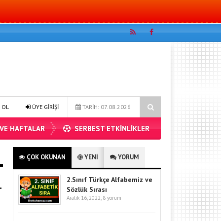
problemleri 2
4.sınıf matematik bölme işlemi problemler 1
 OL
ÜYE GİRİŞİ
TARİH: 07.08.2026
 VE HAFTALAR
SERBEST ETKİNLİKLER
ÇOK OKUNAN
YENİ
YORUM
2.Sınıf Türkçe Alfabemiz ve
1
Sözlük Sırası
Aralık 16, 2022,
8 yorum