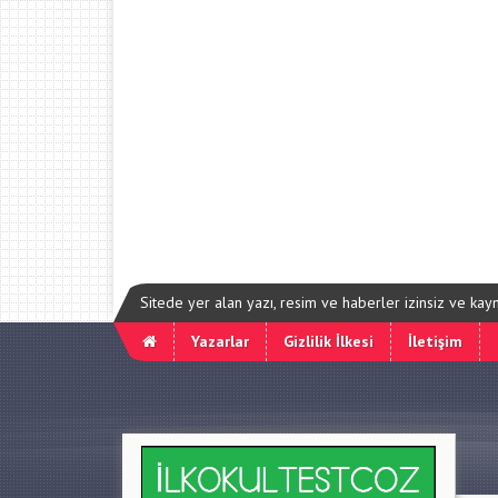
Sitede yer alan yazı, resim ve haberler izinsiz ve ka
Yazarlar
Gizlilik İlkesi
İletişim