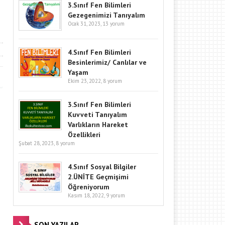
3.Sınıf Fen Bilimleri
Gezegenimizi Tanıyalım
Ocak 31, 2023,
13 yorum
4.Sınıf Fen Bilimleri
Besinlerimiz/ Canlılar ve
Yaşam
Ekim 23, 2022,
8 yorum
3.Sınıf Fen Bilimleri
Kuvveti Tanıyalım
Varlıkların Hareket
Özellikleri
Şubat 28, 2023,
8 yorum
4.Sınıf Sosyal Bilgiler
2.ÜNİTE Geçmişimi
Öğreniyorum
Kasım 18, 2022,
9 yorum
SON YAZILAR