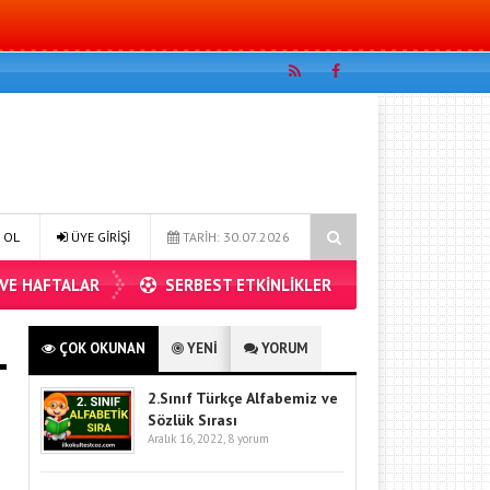
e problemleri 2
4.sınıf matematik bölme işlemi problemler 1
 OL
ÜYE GİRİŞİ
TARİH: 30.07.2026
 VE HAFTALAR
SERBEST ETKİNLİKLER
ÇOK OKUNAN
YENİ
YORUM
2.Sınıf Türkçe Alfabemiz ve
Sözlük Sırası
Aralık 16, 2022,
8 yorum