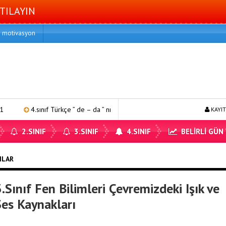
TILAYIN
motivasyon
4.sınıf Türkçe ” de – da ” nın kullanımı 1
4.sınıf matematik bölm
KAYIT
2.SINIF
3.SINIF
4.SINIF
BELİRLİ GÜN
ZILAR
.Sınıf Fen Bilimleri Çevremizdeki Işık ve
Ses Kaynakları