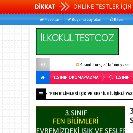
DİKKAT
ONLİNE TESTLER İÇİN 
Masallar
Boyama Sayfaları
Bilsem
4. sınıf Türkçe ” ki ” nin yazımı 1
1.SINIF OKUMA-YAZMA
1.SINIF
"FEN BILIMLERI IŞIK VE SES" ILE İLIŞIKLI YA
3