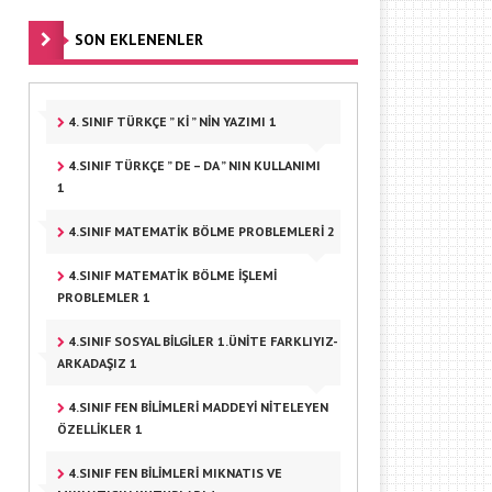
SON EKLENENLER
4. SINIF TÜRKÇE ” KI ” NIN YAZIMI 1
4.SINIF TÜRKÇE ” DE – DA ” NIN KULLANIMI
1
4.SINIF MATEMATIK BÖLME PROBLEMLERI 2
4.SINIF MATEMATIK BÖLME IŞLEMI
PROBLEMLER 1
4.SINIF SOSYAL BILGILER 1.ÜNITE FARKLIYIZ-
ARKADAŞIZ 1
4.SINIF FEN BILIMLERI MADDEYI NITELEYEN
ÖZELLIKLER 1
4.SINIF FEN BILIMLERI MIKNATIS VE