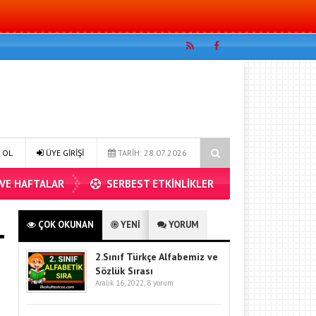
e problemleri 2
4.sınıf matematik bölme işlemi problemler 1
 OL
ÜYE GİRİŞİ
TARİH: 28.07.2026
 VE HAFTALAR
SERBEST ETKİNLİKLER
ÇOK OKUNAN
YENİ
YORUM
2.Sınıf Türkçe Alfabemiz ve
Sözlük Sırası
Aralık 16, 2022,
8 yorum