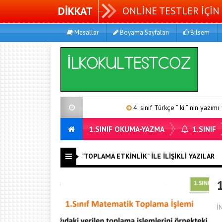
DİKKAT
ONLİNE TESTLER İÇİN 
Masallar
Boyama Sayfaları
Bilsem
4. sınıf Türkçe ” ki ” nin yazımı 1
1.SINIF OKUMA-YAZMA
1.SINIF
"TOPLAMA ETKINLIK" ILE İLIŞIKLI YAZILAR
İ