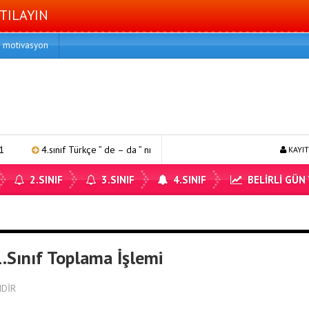
TILAYIN
motivasyon
4.sınıf Türkçe ” de – da ” nın kullanımı 1
4.sınıf matematik bölm
KAYIT
2.SINIF
3.SINIF
4.SINIF
BELİRLİ GÜN
1.Sınıf Toplama İşlemi
NDİR