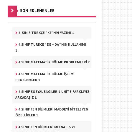
SON EKLENENLER
4. SINIF TÜRKÇE ” KI ” NIN YAZIMI 1
4.SINIF TÜRKÇE ” DE – DA ” NIN KULLANIMI
1
4.SINIF MATEMATIK BÖLME PROBLEMLERI 2
4.SINIF MATEMATIK BÖLME IŞLEMI
PROBLEMLER 1
4.SINIF SOSYAL BILGILER 1.ÜNITE FARKLIYIZ-
ARKADAŞIZ 1
4.SINIF FEN BILIMLERI MADDEYI NITELEYEN
ÖZELLIKLER 1
4.SINIF FEN BILIMLERI MIKNATIS VE