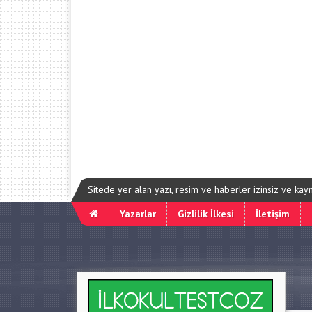
Sitede yer alan yazı, resim ve haberler izinsiz ve ka
Yazarlar
Gizlilik İlkesi
İletişim