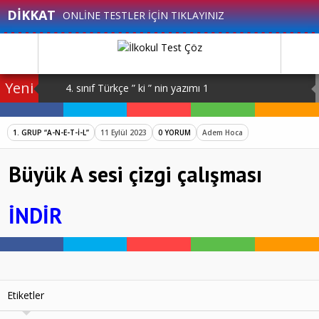
DİKKAT
ONLİNE TESTLER İÇİN TIKLAYINIZ
Yeni
4. sınıf Türkçe ” ki ” nin yazımı 1
4.sınıf Türkçe ” de – da ” nın kullanımı 1
1. GRUP “A-N-E-T-İ-L”
11 Eylül 2023
0 YORUM
Adem Hoca
4.sınıf matematik bölme problemleri 2
Büyük A sesi çizgi çalışması
4.sınıf matematik bölme işlemi problemler 1
4.sınıf sosyal bilgiler 1.ünite farklıyız-arkadaşız 1
İNDİR
Etiketler